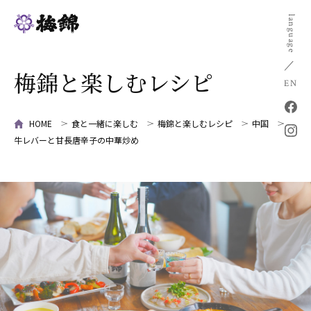
language
梅錦と楽しむレシピ
EN
HOME
食と一緒に楽しむ
梅錦と楽しむレシピ
中国
牛レバーと甘長唐辛子の中華炒め