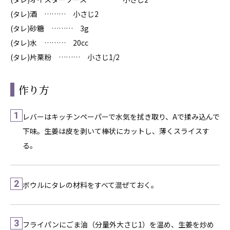
(タレ)酒 ……… 小さじ2
(タレ)砂糖 ……… 3g
(タレ)水 ……… 20cc
(タレ)片栗粉 ……… 小さじ1/2
作り方
1
レバーはキッチンペーパーで水気を拭き取り、Aで揉み込んで
下味。生姜は皮を剥いて棒状にカットし、薄くスライスす
る。
2
ボウルにタレの材料をすべて混ぜておく。
3
フライパンにごま油（分量外大さじ1）を温め、生姜を炒め