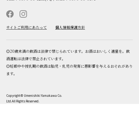
サイトご利用にあたって
個人情報保護方針
◎20歳未満の飲酒は法律で禁じられています。お酒はおいしく適量を。飲
酒運転は法律で禁止されています。
◎妊娠中や授乳期の飲酒は胎児・乳児の発育に悪影響を与えるおそれがあり
ます。
Copyright© Umenishiki Yamakawa Co.
Ltd.All Rights Reserved.
ONLINE SHOP