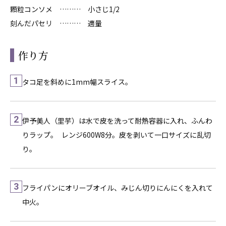
顆粒コンソメ ……… 小さじ1/2
刻んだパセリ ……… 適量
作り方
1
タコ足を斜めに1mm幅スライス。
2
伊予美人（里芋）は水で皮を洗って耐熱容器に入れ、ふんわ
りラップ。 レンジ600W8分。皮を剥いて一口サイズに乱切
り。
3
フライパンにオリーブオイル、みじん切りにんにくを入れて
中火。