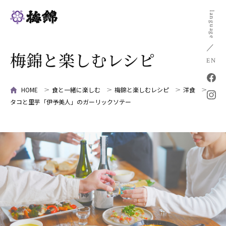
language
梅錦と楽しむレシピ
EN
HOME
食と一緒に楽しむ
梅錦と楽しむレシピ
洋食
タコと里芋「伊予美人」のガーリックソテー