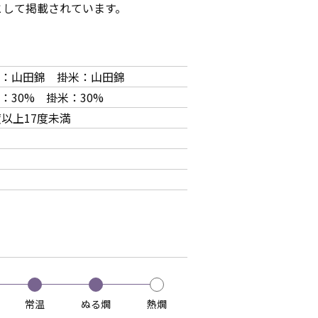
として掲載されています。
：山田錦 掛米：山田錦
：30% 掛米：30%
度以上17度未満
常温
ぬる燗
熱燗