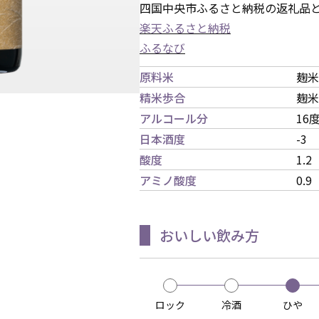
四国中央市ふるさと納税の返礼品
楽天ふるさと納税
ふるなび
原料米
麹米
精米歩合
麹米
アルコール分
16
日本酒度
-3
酸度
1.2
アミノ酸度
0.9
おいしい飲み方
ロック
冷酒
ひや