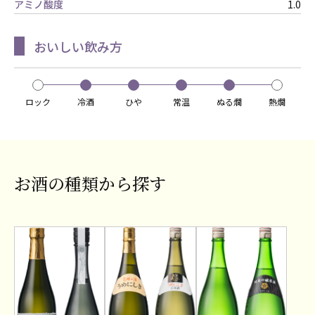
アミノ酸度
1.0
おいしい飲み方
ロック
冷酒
ひや
常温
ぬる燗
熱燗
お酒の種類から探す