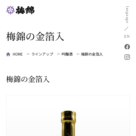
language
梅錦の金箔入
EN
HOME
ラインアップ
吟醸酒
梅錦の金箔入
梅錦の金箔入