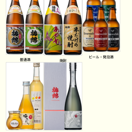
ビール・発泡酒
普通酒
焼酎