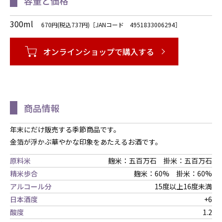
容量と価格
300ml
670円(税込737円)［JANコード 4951833006294］
オンラインショップで購入する
商品情報
年末にだけ販売する季節商品です。
金箔が浮かぶ華やかな印象をあたえるお酒です。
原料米
麹米：五百万石 掛米：五百万石
精米歩合
麹米：60% 掛米：60%
アルコール分
15度以上16度未満
日本酒度
+6
酸度
1.2