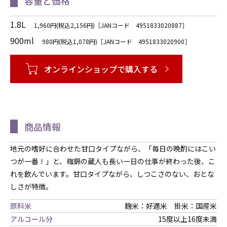
容量と価格
1.8L
1,960円(税込2,156円)［JANコード 4951833020887］
900ml
980円(税込1,078円)［JANコード 4951833020900］
オンラインショップで購入する
商品情報
地元の嗜好に合わせた甘口タイプながら、「毎日の晩酌にはこい
つが一番！」と、梅錦の蔵人も長い一日の仕事が終わった後、こ
れを飲んでいます。甘口タイプながら、しつこさのない、おとな
しさが特徴。
原料米
麹米：好適米 掛米：国産米
アルコール分
15度以上16度未満