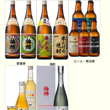
ビール・発泡酒
普通酒
焼酎