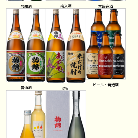
純米酒
本醸造酒
吟醸酒
ビール・発泡酒
普通酒
焼酎