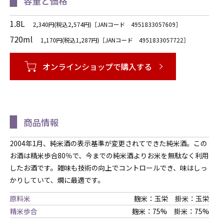
容量と価格
1.8L
2,340円(税込2,574円)［JANコード 4951833057609］
720ml
1,170円(税込1,287円)［JANコード 4951833057722］
オンラインショップで購入する
商品情報
2004年1月、純米酒の表示基準が変更されてできた純米酒。この
お酒は精米歩合80％で、今までの純米酒よりお米を無駄なく利用
したお酒です。雑味も技術の向上でコントロールでき、味はしっ
かりしていて、燗に最適です。
原料米
麹米：玉栄 掛米：玉栄
精米歩合
麹米：75% 掛米：75%