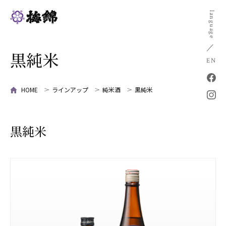
language
黒純米
EN
HOME
ラインアップ
純米酒
黒純米
黒純米