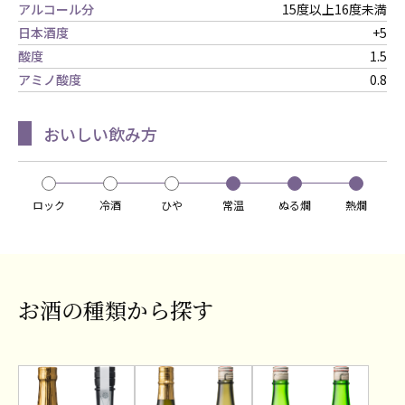
アルコール分
15度以上16度未満
日本酒度
+5
酸度
1.5
アミノ酸度
0.8
おいしい飲み方
ロック
冷酒
ひや
常温
ぬる燗
熱燗
お酒の種類から探す