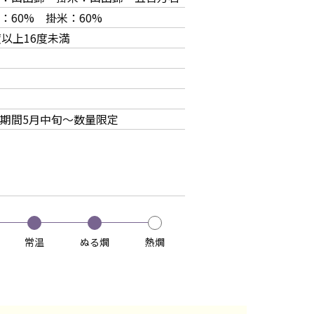
：60% 掛米：60%
度以上16度未満
期間5月中旬～数量限定
常温
ぬる燗
熱燗