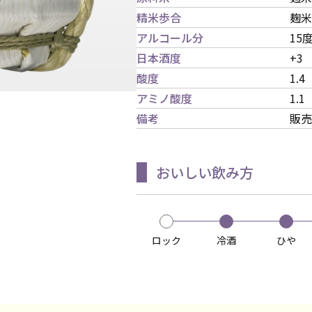
精米歩合
麹米
アルコール分
15
日本酒度
+3
酸度
1.4
アミノ酸度
1.1
備考
販売
おいしい飲み方
ロック
冷酒
ひや