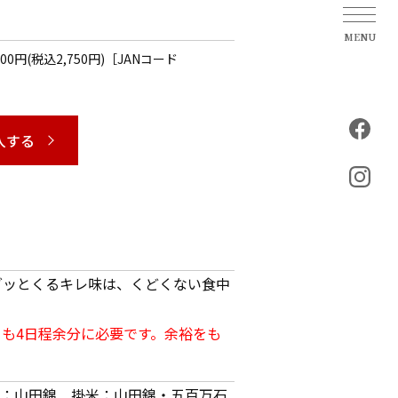
,500円(税込2,750円)［JANコード
入する
グッとくるキレ味は、くどくない食中
も4日程余分に必要です。余裕をも
：山田錦 掛米：山田錦・五百万石