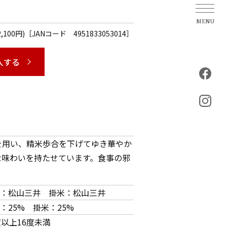
2,100円)［JANコード 4951833053014］
入する
を用い、精米歩合を下げてゆき華やか
な味わいを持たせています。食事の邪
。
：松山三井 掛米：松山三井
：25% 掛米：25%
度以上16度未満