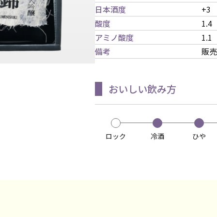
日本酒度
+3
酸度
1.4
アミノ酸度
1.1
備考
販売
おいしい飲み方
ロック
冷酒
ひや