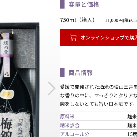
容量と価格
750ml（箱入）
11,000円(税込1
オンラインショップで購
商品情報
愛媛で開発された酒米の松山三井
な香りの中に、すっきりとクリア
魔をしないとても旨い日本酒です
原料米
麹米
精米歩合
麹米
アルコール分
15