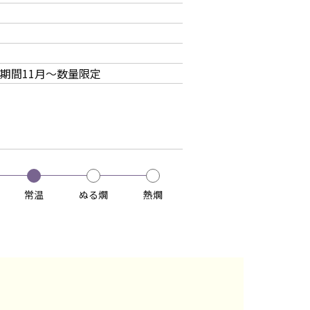
期間11月～数量限定
常温
ぬる燗
熱燗