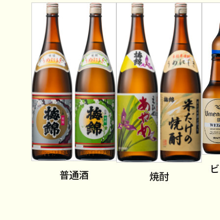
ビ
普通酒
焼酎