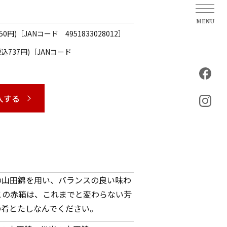
950円)［JANコード 4951833028012］
(税込737円)［JANコード
入する
の山田錦を用い、バランスの良い味わ
この赤箱は、これまでと変わらない芳
の肴とたしなんでください。