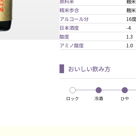
原料米
麹米
精米歩合
麹米
アルコール分
16
日本酒度
-4
酸度
1.3
アミノ酸度
1.0
おいしい飲み方
ロック
冷酒
ひや