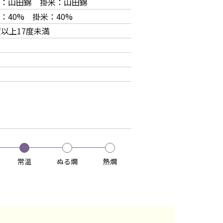
：山田錦 掛米：山田錦
：40% 掛米：40%
度以上17度未満
常温
ぬる燗
熱燗