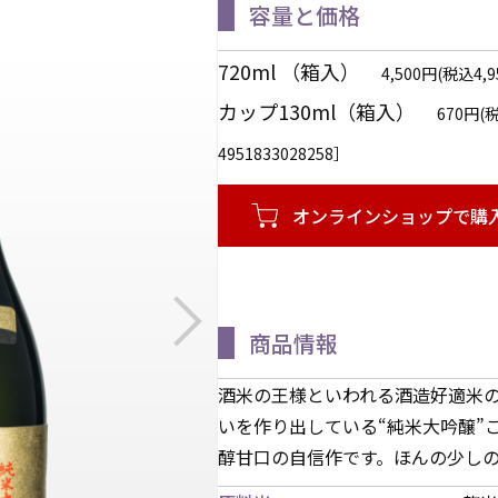
容量と価格
720ml （箱入）
4,500円(税込4,
カップ130ml（箱入）
670円
4951833028258］
オンラインショップで購
商品情報
酒米の王様といわれる酒造好適米
いを作り出している“純米大吟醸”
醇甘口の自信作です。ほんの少し