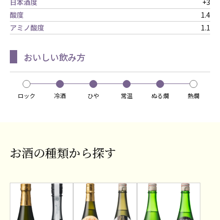
日本酒度
+3
酸度
1.4
アミノ酸度
1.1
おいしい飲み方
ロック
冷酒
ひや
常温
ぬる燗
熱燗
お酒の種類から探す