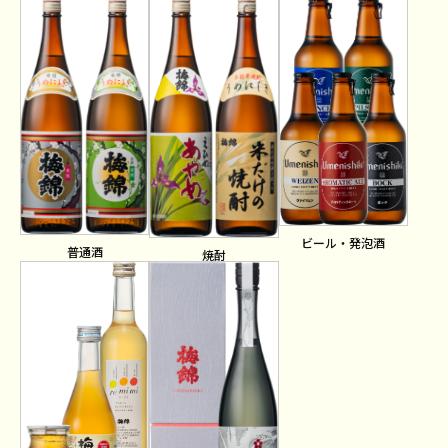
ビール・発泡酒
普通酒
焼酎