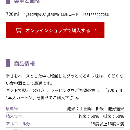
容量と価格
720ml
1,390円(税込1,529円)［JANコード 4951833007086］
オンラインショップで購入する
商品情報
辛さをベースとした中に喉越しにグッとくるキレ味は、くどくな
い食中酒として最適です。
ギフトで熨斗（のし）、ラッピングをご希望の方は、「720ml用
1本入カートン」を併せてご購入下さい。
原料米
麹米：山田錦 掛米：他好適米
精米歩合
麹米：60% 掛米：60%
アルコール分
15度以上16度未満