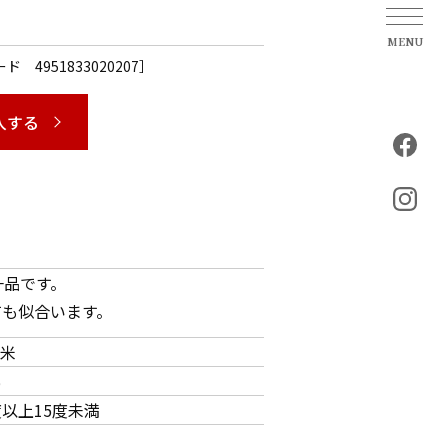
ード 4951833020207］
入する
一品です。
ても似合います。
米
％
度以上15度未満