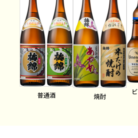
ビ
普通酒
焼酎