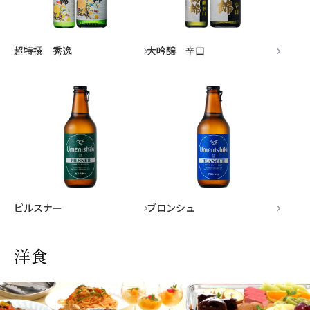
超特撰 秀逸
大吟醸 辛口
ピルスナー
ブロンシュ
洋食